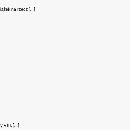
ążek na rzecz […]
 VIII, […]