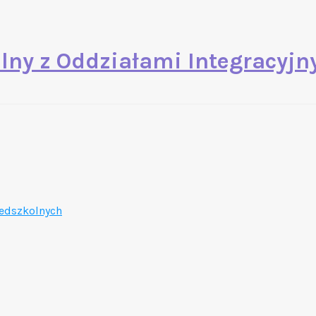
lny z Oddziałami Integracyj
zedszkolnych